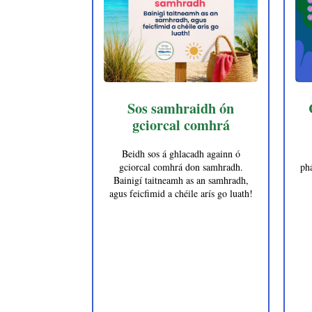
Sos samhraidh ón
gciorcal comhrá
Beidh sos á ghlacadh againn ó
gciorcal comhrá don samhradh.
phá
Bainigí taitneamh as an samhradh,
agus feicfimid a chéile arís go luath!