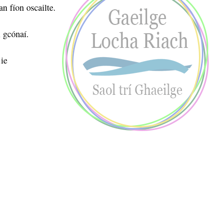
an fíon oscailte.
i gcónaí.
ie