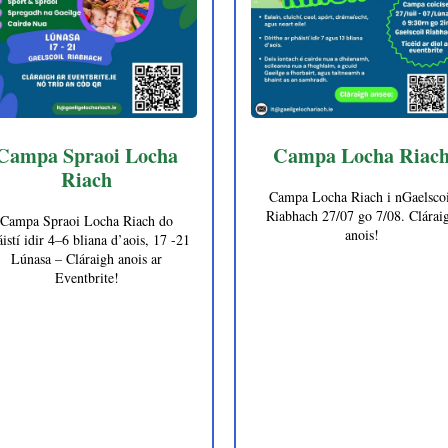
Campa Spraoi Locha
Campa Locha Riac
Riach
Campa Locha Riach i nGaelscoi
Riabhach 27/07 go 7/08. Clárai
Campa Spraoi Locha Riach do
anois!
istí idir 4–6 bliana d’aois, 17 -21
Lúnasa – Cláraigh anois ar
Eventbrite!