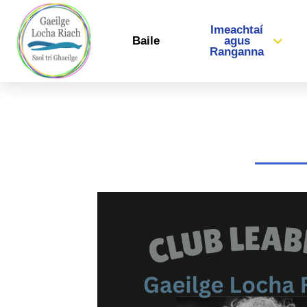
Imeachtaí
Baile
agus
Ranganna