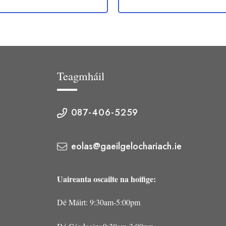
Teagmháil
087-406-5259
eolas@gaeilgelochariach.ie
Uaireanta oscailte na hoifige:
Dé Máirt: 9:30am-5:00pm