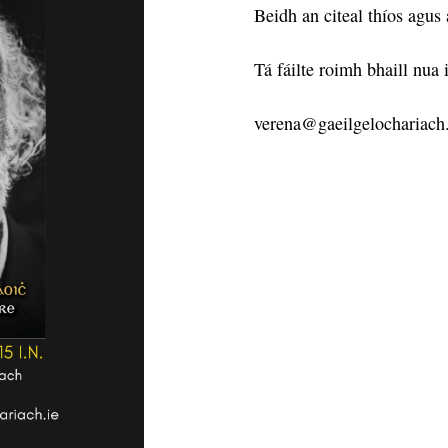
Beidh an citeal thíos agus 
Tá fáilte roimh bhaill nua 
verena@gaeilgelochariach.