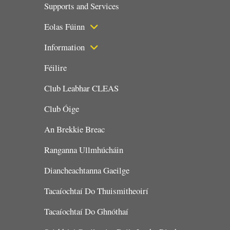
Supports and Services
Eolas Fúinn
Information
Féilire
Club Leabhar CLEAS
Club Óige
An Brekkie Breac
Ranganna Ullmhúcháin
Diancheachtanna Gaeilge
Tacaíochtaí Do Thuismitheoirí
Tacaíochtaí Do Ghnóthaí