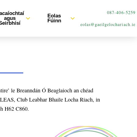
087-406-5259
acaíochtaí
Eolas
agus
Fúinn
Seirbhísí
eolas@gaeilgelochariach.ie
tire’ le Breanndán Ó Beaglaioch an chéad
g CLEAS, Club Leabhar Bhaile Locha Riach, in
ch H62 C860.