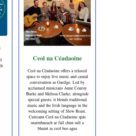
h
Ceol na Céadaoine
l
gh
Ceol na Céadaoine offers a relaxed
space to enjoy live music and casual
conversation as Gaeilge. Led by
acclaimed musicians Anne Conroy
Burke and Melissa Clarke, alongside
special guests, it blends traditional
music and the Irish language in the
welcoming setting of Slow Roast.
Cuireann Ceol na Céadaoine spás
suaimhneach ar fáil chun sult a
bhaint as ceol beo agus