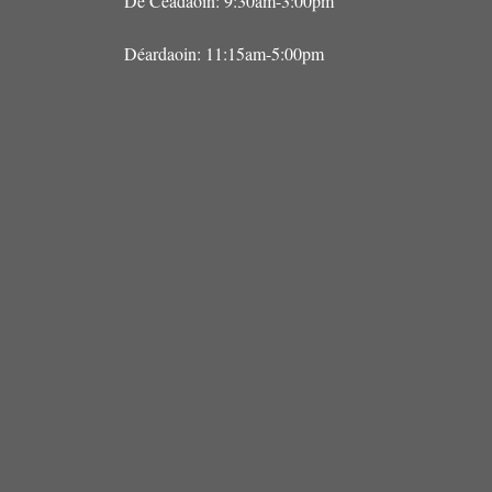
Dé Céadaoin: 9:30am-3:00pm
Déardaoin: 11:15am-5:00pm