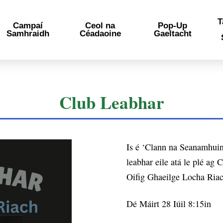
T
Campaí
Ceol na
Pop-Up
Samhraidh
Céadaoine
Gaeltacht
Club Leabhar
Is é ‘Clann na Seanamhuin
leabhar eile atá le plé a
Oifig Ghaeilge Locha Ria
Dé Máirt 28 Iúil 8:15in